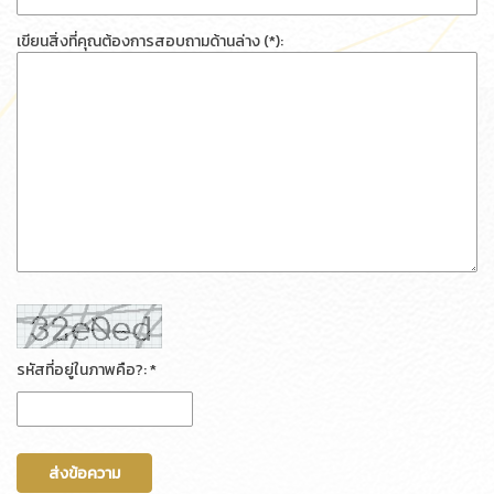
เขียนสิ่งที่คุณต้องการสอบถามด้านล่าง (*):
รหัสที่อยู่ในภาพคือ?: *
ส่งข้อความ