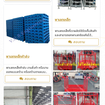
พาเลทเหล็ก
พาเลทเหล็กที่เราผลิตใช้จัดเก็บสินค้า
และสามารถยกพาเลทซ้อนกันได้
หลายชั้น
สอบถาม
พาเลทเหล็กค้าส่ง
พาเลทเหล็กค้าส่ง งานสั่งทำ หรืองาน
ออกแบบสร้าง หรือสร้างตามแบบ
งานของ เรารับทำและผลิตสินค้าจาก
สอบถาม
เหล็กจำนวนมาก เช่น งานพาเลทเหล็ก
รูปแบบต่าง ๆ