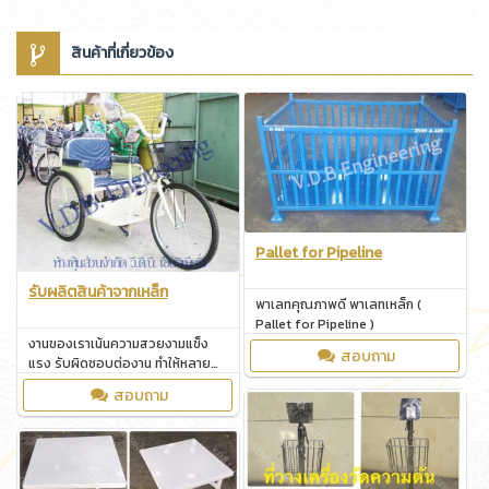
สินค้าที่เกี่ยวข้อง
Pallet for Pipeline
รับผลิตสินค้าจากเหล็ก
พาเลทคุณภาพดี พาเลทเหล็ก (
Pallet for Pipeline )
งานของเราเน้นความสวยงามแข็ง
สอบถาม
แรง รับผิดชอบต่องาน ทำให้หลาย
โรงงานเลือกใช้บริการของเราตลอด
สอบถาม
มา