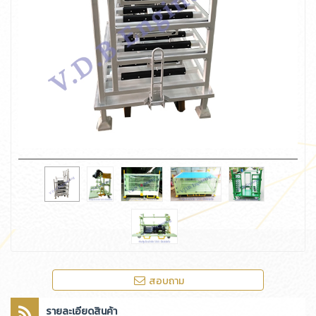
สอบถาม
รายละเอียดสินค้า