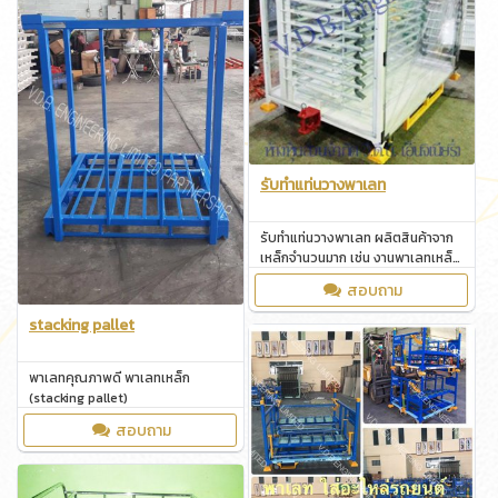
รับทำแท่นวางพาเลท
รับทำแท่นวางพาเลท ผลิตสินค้าจาก
เหล็กจำนวนมาก เช่น งานพาเลทเหล็ก
รูปแบบต่างๆ
สอบถาม
stacking pallet
พาเลทคุณภาพดี พาเลทเหล็ก
(stacking pallet)
สอบถาม