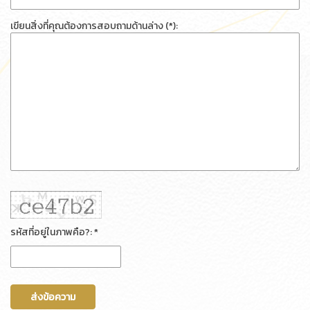
เขียนสิ่งที่คุณต้องการสอบถามด้านล่าง (*):
รหัสที่อยู่ในภาพคือ?: *
ส่งข้อความ